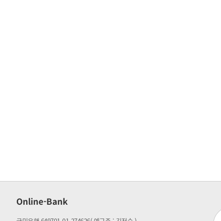
Online-Bank
국민은행 649701-01-274626
( 예금주 : 김정숙 )