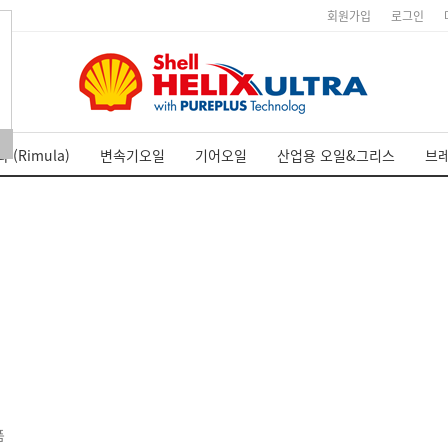
회원가입
로그인
 (Rimula)
변속기오일
기어오일
산업용 오일&그리스
브
품