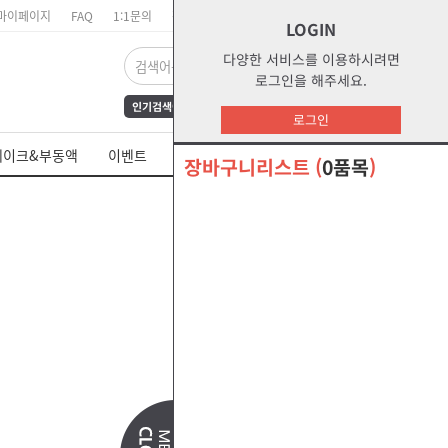
마이페이지
FAQ
1:1문의
장바구니
주문리스트
위시리스트
LOGIN
다양한 서비스를 이용하시려면
로그인을 해주세요.
인기검색어
FrAmE30
12
s1
로그인
dct
water
부동액
레이크&부동액
이벤트
쉘 제품 MSDS
glycol
s2g
장바구니리스트
(
0품목
)
오말라s2g
절삭유
더 보기 +
더 보기 +