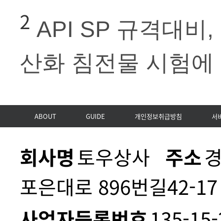
2
API SP 규격대비,
산화 침전물 시험에
ABOUT
GUIDE
개인정보취급방침
서
회사명
토우상사
주소
경
포은대로 896번길42-17
사업자등록번호
135-15