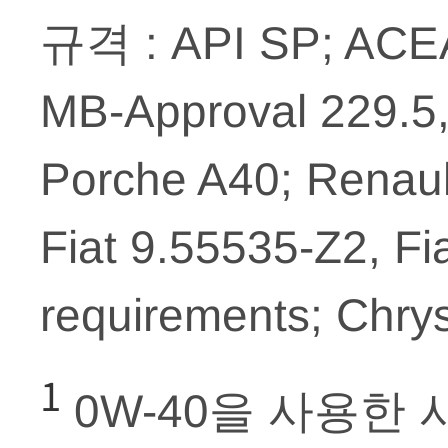
규격 : API SP; ACEA
MB-Approval 229.5,
Porche A40; Renau
Fiat 9.55535-Z2, Fi
requirements; Chr
1
0W-40을 사용한 