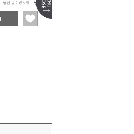
옵션 총수량
0
개 │
원