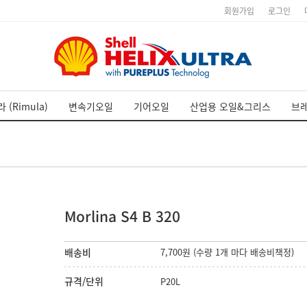
회원가입
로그인
 (Rimula)
변속기오일
기어오일
산업용 오일&그리스
브
Morlina S4 B 320
배송비
7,700원 (수량 1개 마다 배송비책정)
규격/단위
P20L