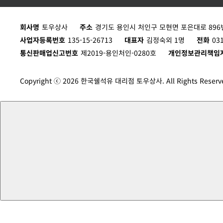
Turbo T 32_1*200L
회사명
토우상사
주소
경기도 용인시 처인구 모현면 포은대로 896번
D200L
사업자등록번호
135-15-26713
대표자
김정숙외 1명
전화
03
통신판매업신고번호
제2019-용인처인-0280호
개인정보관리책임
Copyright ⓒ 2026 한국쉘석유 대리점 토우상사. All Rights Reserv