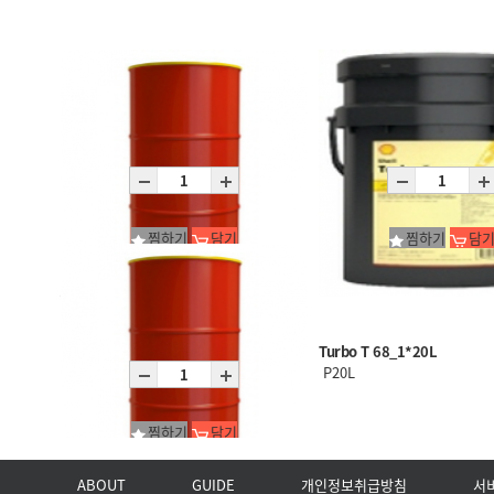
찜하기
담기
찜하기
담
Turbo T 68_1*200L
Turbo T 68_1*20L
D200L
P20L
찜하기
담기
ABOUT
GUIDE
개인정보취급방침
서