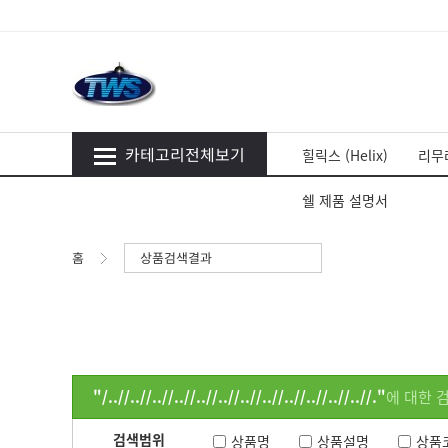
카테고리전체보기
힐릭스 (Helix)
리무라
쉘 제품 설명서
홈
상품검색결과
"/..//..//..//..//..//..//..//..//..//..//..//..//."
에 대한 
검색범위
상품명
상품설명
상품