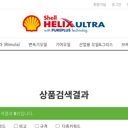
회원가입
로그인
 (Rimula)
변속기오일
기어오일
산업용 오일&그리스
브
상품검색결과
검색결과
0
건입니다.
코드
비고
규격
다중키워드