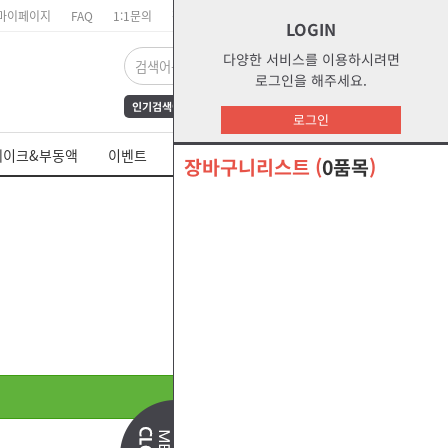
마이페이지
FAQ
1:1문의
장바구니
주문리스트
위시리스트
LOGIN
다양한 서비스를 이용하시려면
로그인을 해주세요.
인기검색어
FrAmE30
12
s1
로그인
dct
water
부동액
레이크&부동액
이벤트
쉘 제품 MSDS
glycol
s2g
장바구니리스트
(
0품목
)
오말라s2g
절삭유