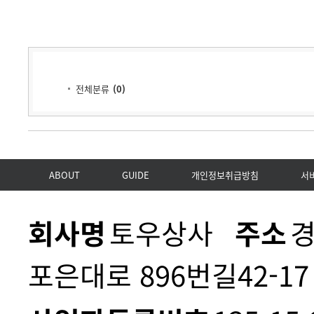
전체분류
(
0
)
ABOUT
GUIDE
개인정보취급방침
서
회사명
토우상사
주소
경
포은대로 896번길42-17