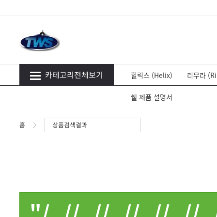
카테고리전체보기
힐릭스 (Helix)
리무라 (Ri
쉘 제품 설명서
홈
상품검색결과
"/..//..//..//..//..//..