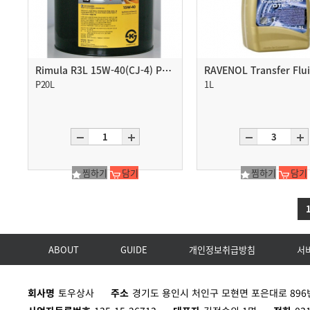
Rimula R3L 15W-40(CJ-4) P20L
P20L
1L
찜하기
담기
찜하기
담기
ABOUT
GUIDE
개인정보취급방침
서
회사명
토우상사
주소
경기도 용인시 처인구 모현면 포은대로 896번