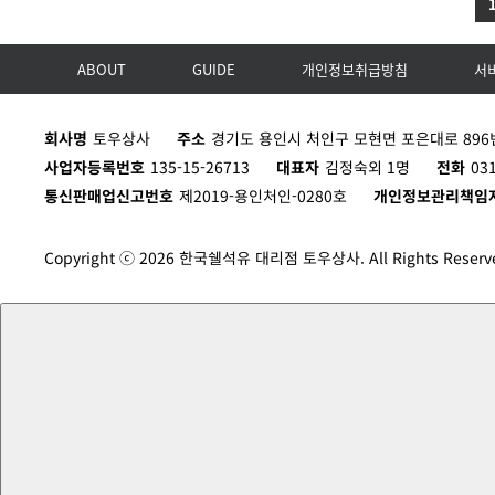
ABOUT
GUIDE
개인정보취급방침
서
회사명
토우상사
주소
경기도 용인시 처인구 모현면 포은대로 896번
사업자등록번호
135-15-26713
대표자
김정숙외 1명
전화
03
통신판매업신고번호
제2019-용인처인-0280호
개인정보관리책임
Copyright ⓒ 2026 한국쉘석유 대리점 토우상사. All Rights Reserv