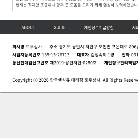
현재는 작지만 조금이나 향후 큰 도움을 드리기 위해 열심히 노력하겠습니
ABOUT
GUIDE
개인정보취급방침
서
회사명
토우상사
주소
경기도 용인시 처인구 모현면 포은대로 896번
사업자등록번호
135-15-26713
대표자
김정숙외 1명
전화
03
통신판매업신고번호
제2019-용인처인-0280호
개인정보관리책임
Copyright ⓒ 2026 한국쉘석유 대리점 토우상사. All Rights Reserv