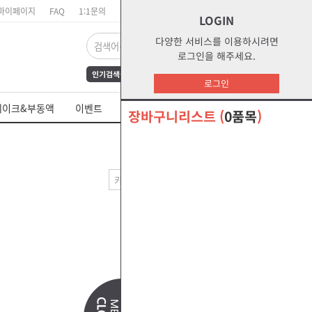
마이페이지
FAQ
1:1문의
장바구니
주문리스트
위시리스트
LOGIN
다양한 서비스를 이용하시려면
로그인을 해주세요.
인기검색어
FrAmE30
12
s1
로그인
dct
water
부동액
레이크&부동액
이벤트
쉘 제품 MSDS
s2g
glycol
장바구니리스트
(
0품목
)
오말라s2g
절삭유
--출력방법--