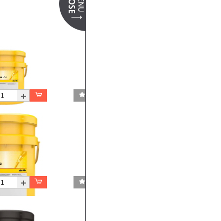
Gadinia AL 40
P20L