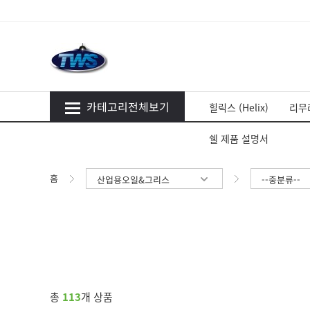
카테고리전체보기
힐릭스 (Helix)
리무라
쉘 제품 설명서
홈
산업용오일&그리스
--중분류--
총
113
개 상품