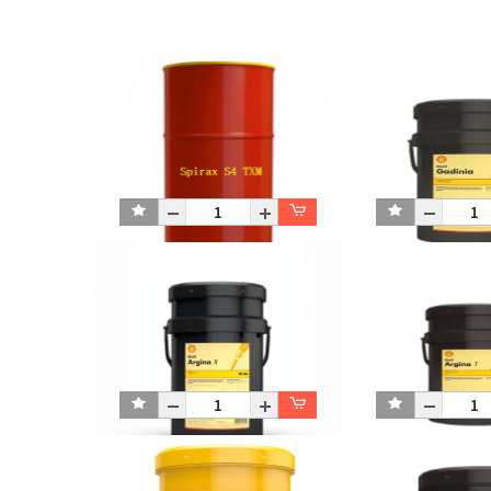
Spirax S4 TXM_1*200L
Gadinia S3 40
D200L
P20L