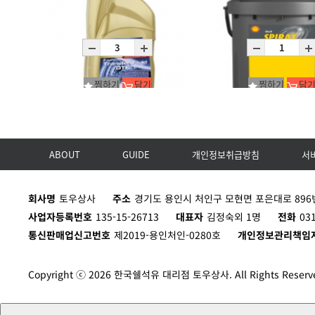
RAVENOL AWD-TOR(토센)
RAVENOL MTF-3 75W
1L
4L
찜하기
담기
찜하기
담
ABOUT
GUIDE
개인정보취급방침
서
RAVENOL Transfer Fluid DTF-1
Spirax S6 AHME 75W-90/
1L
P20L
회사명
토우상사
주소
경기도 용인시 처인구 모현면 포은대로 896번
사업자등록번호
135-15-26713
대표자
김정숙외 1명
전화
03
통신판매업신고번호
제2019-용인처인-0280호
개인정보관리책임
Copyright ⓒ 2026 한국쉘석유 대리점 토우상사. All Rights Reserv