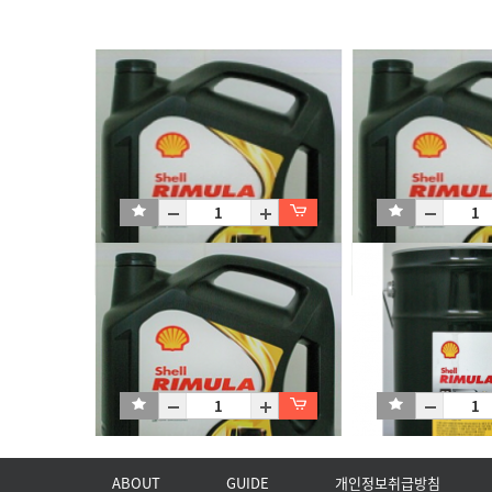
Rimula R3 L 10W-40 (CK-4)_2*6L
Rimula R3 L 10W-40
C2X6L
C4X4L
ABOUT
GUIDE
개인정보취급방침