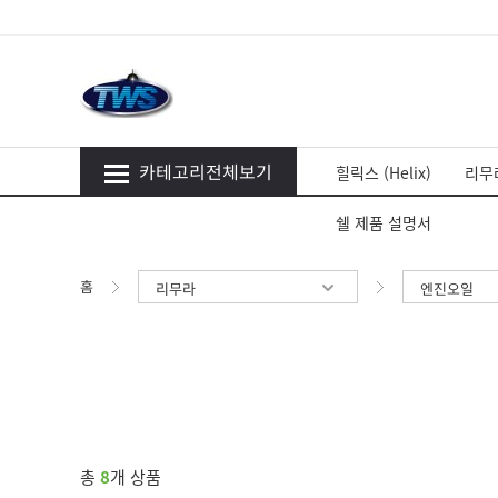
카테고리전체보기
힐릭스 (Helix)
리무라
쉘 제품 설명서
홈
리무라
엔진오일
총
8
개 상품