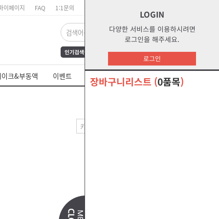
마이페이지
FAQ
1:1문의
장바구니
주문리스트
위시리스트
LOGIN
다양한 서비스를 이용하시려면
로그인을 해주세요.
인기검색어
FrAmE30
12
s1
로그인
dct
water
부동액
레이크&부동액
이벤트
쉘 제품 MSDS
s2g
glycol
장바구니리스트
(
0품목
)
오말라s2g
절삭유
--출력방법--