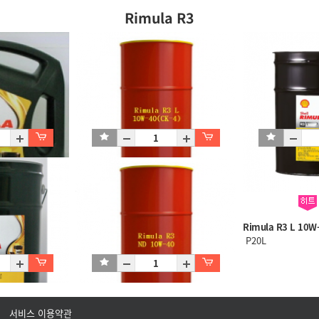
Rimula R3
(CK-4)/C4X4L
Rimula R3 L 10W-40(CK-4)/D200L
Rimula R3 L 10W
D200L
P20L
서비스 이용약관