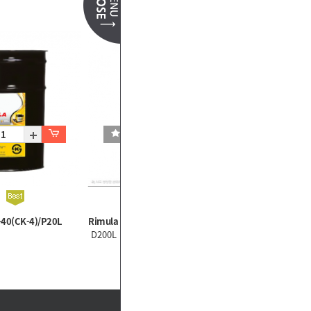
-40(CK-4)/P20L
Rimula R3L 15W-40(CJ-4) D200L
D200L