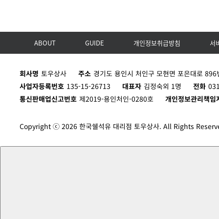
ABOUT
GUIDE
개인정보취급방침
서
회사명
토우상사
주소
경기도 용인시 처인구 모현면 포은대로 896번
사업자등록번호
135-15-26713
대표자
김정숙외 1명
전화
03
통신판매업신고번호
제2019-용인처인-0280호
개인정보관리책임
Copyright ⓒ 2026 한국쉘석유 대리점 토우상사. All Rights Reserv