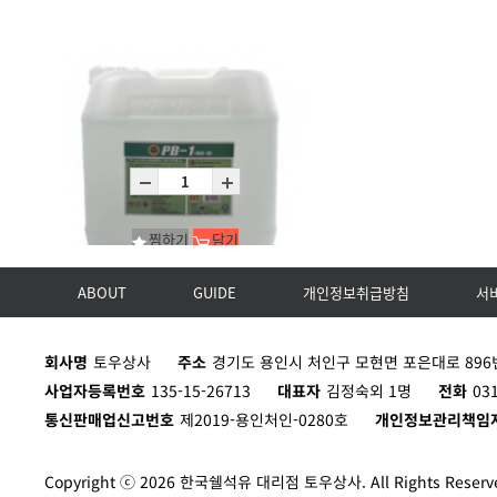
찜하기
담기
ABOUT
GUIDE
개인정보취급방침
서
U PB-1
회사명
토우상사
주소
경기도 용인시 처인구 모현면 포은대로 896번
P18L
사업자등록번호
135-15-26713
대표자
김정숙외 1명
전화
03
통신판매업신고번호
제2019-용인처인-0280호
개인정보관리책임
Copyright ⓒ 2026 한국쉘석유 대리점 토우상사. All Rights Reserv