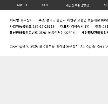
ABOUT
GUIDE
개인정보취급방침
서
회사명
토우상사
주소
경기도 용인시 처인구 모현면 포은대로 896번
사업자등록번호
135-15-26713
대표자
김정숙외 1명
전화
03
통신판매업신고번호
제2019-용인처인-0280호
개인정보관리책임
Copyright ⓒ 2026 한국쉘석유 대리점 토우상사. All Rights Reserv