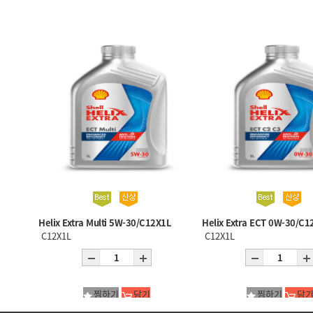
Helix Extra Multi 5W-30/C12X1L
Helix Extra ECT 0W-30/C1
C12X1L
C12X1L
찜하기
담기
찜하기
담