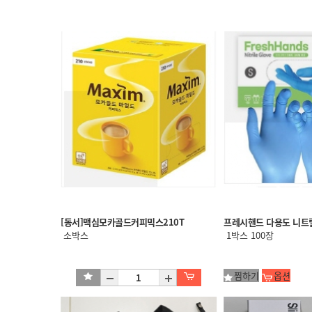
[동서]맥심모카골드커피믹스210T
프레시핸드 다용도 니트릴 
소박스
1박스 100장
찜하기
옵션