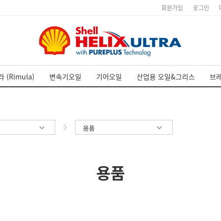
회원가입
로그인
 (Rimula)
변속기오일
기어오일
산업용 오일&그리스
브
용품
용품