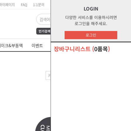
마이페이지
FAQ
1:1문의
장바구니
주문리스트
위시리스트
LOGIN
다양한 서비스를 이용하시려면
로그인을 해주세요.
인기검색어
FrAmE30
12
s1
로그인
dct
water
부동액
레이크&부동액
이벤트
쉘 제품 MSDS
s2g
glycol
장바구니리스트
(
0품목
)
오말라s2g
절삭유
--출력방법--