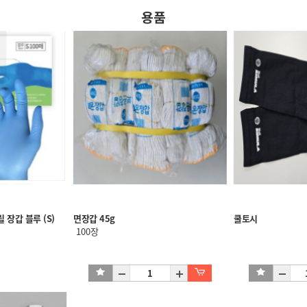
용품
장갑 블루 (S)
면장갑 45g
쿨토시
100장