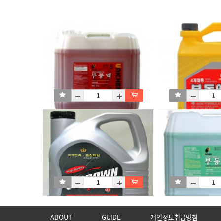
유니켐 부동액_적색
유니켐 부동액_적색
P18L
C4X3L
ABOUT
GUIDE
개인정보취급방침