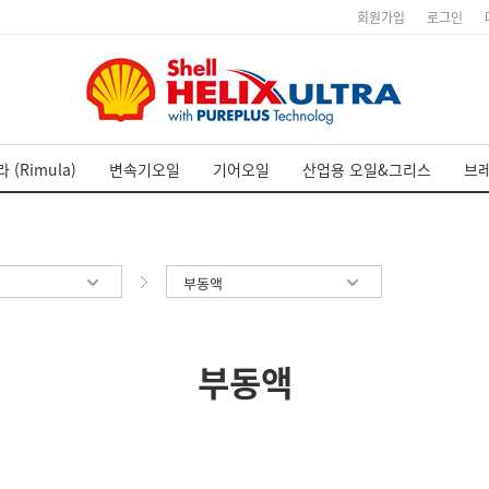
회원가입
로그인
 (Rimula)
변속기오일
기어오일
산업용 오일&그리스
브
부동액
부동액