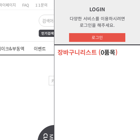
마이페이지
FAQ
1:1문의
장바구니
주문리스트
위시리스트
LOGIN
다양한 서비스를 이용하시려면
로그인을 해주세요.
인기검색어
FrAmE30
12
s1
로그인
dct
water
부동액
레이크&부동액
이벤트
쉘 제품 MSDS
s2g
glycol
장바구니리스트
(
0품목
)
오말라s2g
절삭유
--출력방법--