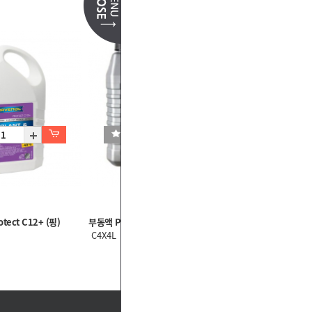
tect C12+ (핑)
부동액 P-71
C4X4L