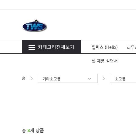
카테고리전체보기
힐릭스 (Helix)
리무라
쉘 제품 설명서
홈
기타소모품
소모품
총
8
개 상품