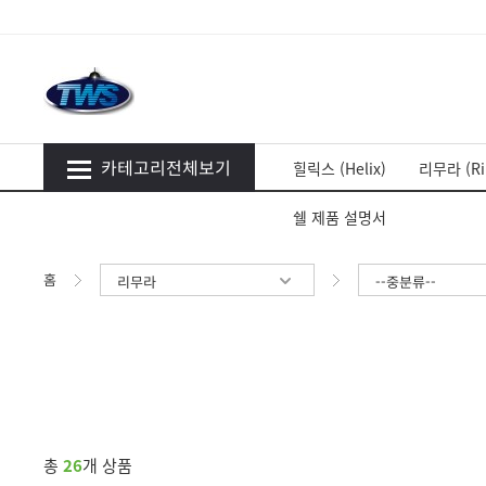
카테고리전체보기
힐릭스 (Helix)
리무라 (Ri
쉘 제품 설명서
홈
리무라
--중분류--
총
26
개 상품