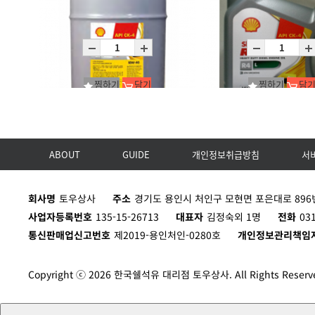
Rimula R5 LE 10W-40 (CK-4)_4*4L
Rimula R5 LE 10W-40 (CK
C4X4L
D200L
찜하기
담기
찜하기
담
ABOUT
GUIDE
개인정보취급방침
서
Rimula R4 L 10W-40(CK-4)_1*20L
Rimula R4 L 15W-40(CK-4
P20L
C4X4L
회사명
토우상사
주소
경기도 용인시 처인구 모현면 포은대로 896번
사업자등록번호
135-15-26713
대표자
김정숙외 1명
전화
03
통신판매업신고번호
제2019-용인처인-0280호
개인정보관리책임
Copyright ⓒ 2026 한국쉘석유 대리점 토우상사. All Rights Reserv